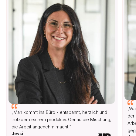
„Wa
„Man kommt ins Büro - entspannt, herzlich und
der 
trotzdem extrem produktiv. Genau die Mischung,
Arbe
die Arbeit angenehm macht.“
gege
Jevsi